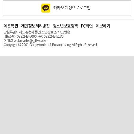
카카오 계정으로 로그인
이용약관
개인정보처리방침
청소년보호정책
PC화면
제보하기
맨
위
강원특별자치도 춘천시 동면 소양강로 274 G1방송
로
대표전화: 033)248-5000, FAX: 033)248-5130
(Top)
이메일: webmaster@g1tv.co.kr
Copyright © 2001 Gangwon No. 1 Broadcasting. All Rights Reserved.