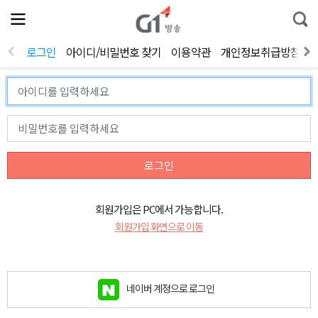
전
제
통
체
보
합
메
검
뉴
색
로그인
아이디/비밀번호 찾기
이용약관
개인정보취급방침
열
기
로그인
회원가입은 PC에서 가능합니다.
회원가입 화면으로 이동
네이버 계정으로 로그인