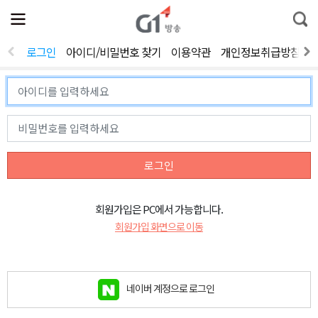
전
제
통
체
보
합
메
검
뉴
색
로그인
아이디/비밀번호 찾기
이용약관
개인정보취급방침
열
기
로그인
회원가입은 PC에서 가능합니다.
회원가입 화면으로 이동
네이버 계정으로 로그인