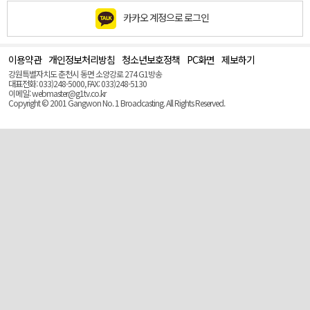
카카오 계정으로 로그인
이용약관
개인정보처리방침
청소년보호정책
PC화면
제보하기
맨
위
강원특별자치도 춘천시 동면 소양강로 274 G1방송
로
대표전화: 033)248-5000, FAX: 033)248-5130
(Top)
이메일: webmaster@g1tv.co.kr
Copyright © 2001 Gangwon No. 1 Broadcasting. All Rights Reserved.