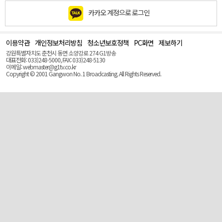
카카오 계정으로 로그인
이용약관
개인정보처리방침
청소년보호정책
PC화면
제보하기
맨
위
강원특별자치도 춘천시 동면 소양강로 274 G1방송
로
대표전화: 033)248-5000, FAX: 033)248-5130
(Top)
이메일: webmaster@g1tv.co.kr
Copyright © 2001 Gangwon No. 1 Broadcasting. All Rights Reserved.