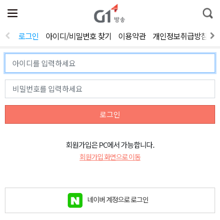
전
제
통
체
보
합
메
검
뉴
색
로그인
아이디/비밀번호 찾기
이용약관
개인정보취급방침
열
기
로그인
회원가입은 PC에서 가능합니다.
회원가입 화면으로 이동
네이버 계정으로 로그인