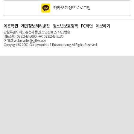
카카오 계정으로 로그인
이용약관
개인정보처리방침
청소년보호정책
PC화면
제보하기
맨
위
강원특별자치도 춘천시 동면 소양강로 274 G1방송
로
대표전화: 033)248-5000, FAX: 033)248-5130
(Top)
이메일: webmaster@g1tv.co.kr
Copyright © 2001 Gangwon No. 1 Broadcasting. All Rights Reserved.