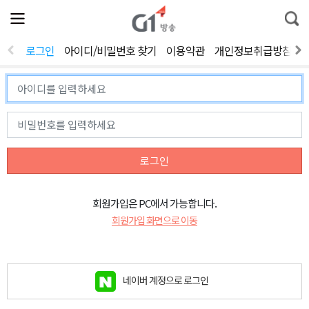
전
제
통
체
보
합
메
검
뉴
색
로그인
아이디/비밀번호 찾기
이용약관
개인정보취급방침
열
기
로그인
회원가입은 PC에서 가능합니다.
회원가입 화면으로 이동
네이버 계정으로 로그인