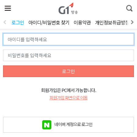
전
제
통
체
보
합
메
검
뉴
색
로그인
아이디/비밀번호 찾기
이용약관
개인정보취급방침
열
기
로그인
회원가입은 PC에서 가능합니다.
회원가입 화면으로 이동
네이버 계정으로 로그인