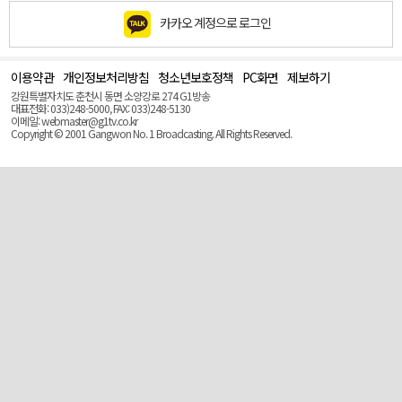
카카오 계정으로 로그인
이용약관
개인정보처리방침
청소년보호정책
PC화면
제보하기
맨
위
강원특별자치도 춘천시 동면 소양강로 274 G1방송
로
대표전화: 033)248-5000, FAX: 033)248-5130
(Top)
이메일: webmaster@g1tv.co.kr
Copyright © 2001 Gangwon No. 1 Broadcasting. All Rights Reserved.