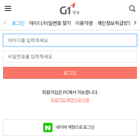
전
제
통
체
보
합
메
검
뉴
색
로그인
아이디/비밀번호 찾기
이용약관
개인정보취급방침
열
기
로그인
회원가입은 PC에서 가능합니다.
회원가입 화면으로 이동
네이버 계정으로 로그인