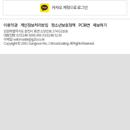
카카오 계정으로 로그인
이용약관
개인정보처리방침
청소년보호정책
PC화면
제보하기
맨
위
강원특별자치도 춘천시 동면 소양강로 274 G1방송
로
대표전화: 033)248-5000, FAX: 033)248-5130
(Top)
이메일: webmaster@g1tv.co.kr
Copyright © 2001 Gangwon No. 1 Broadcasting. All Rights Reserved.