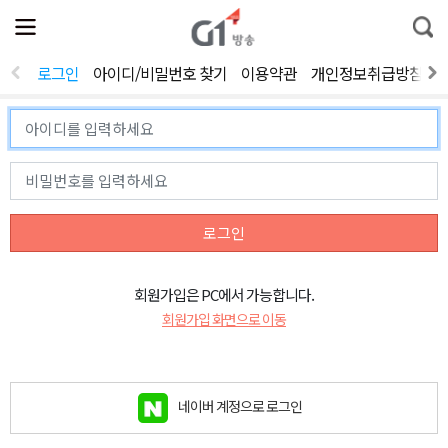
전
제
통
체
보
합
메
검
뉴
색
로그인
아이디/비밀번호 찾기
이용약관
개인정보취급방침
열
기
로그인
회원가입은 PC에서 가능합니다.
회원가입 화면으로 이동
네이버 계정으로 로그인