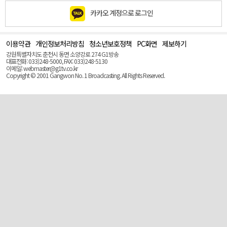
카카오 계정으로 로그인
이용약관
개인정보처리방침
청소년보호정책
PC화면
제보하기
맨
위
강원특별자치도 춘천시 동면 소양강로 274 G1방송
로
대표전화: 033)248-5000, FAX: 033)248-5130
(Top)
이메일: webmaster@g1tv.co.kr
Copyright © 2001 Gangwon No. 1 Broadcasting. All Rights Reserved.