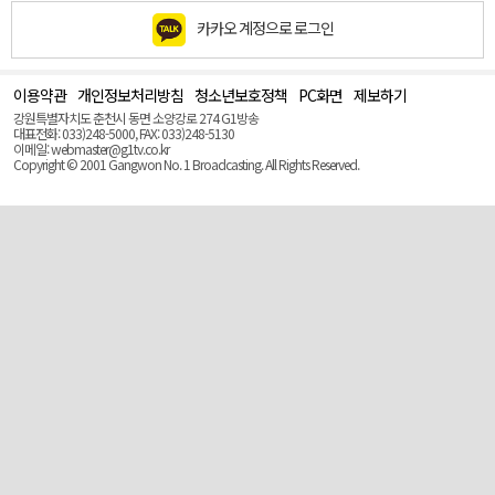
카카오 계정으로 로그인
이용약관
개인정보처리방침
청소년보호정책
PC화면
제보하기
맨
위
강원특별자치도 춘천시 동면 소양강로 274 G1방송
로
대표전화: 033)248-5000, FAX: 033)248-5130
(Top)
이메일: webmaster@g1tv.co.kr
Copyright © 2001 Gangwon No. 1 Broadcasting. All Rights Reserved.