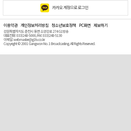
카카오 계정으로 로그인
이용약관
개인정보처리방침
청소년보호정책
PC화면
제보하기
맨
위
강원특별자치도 춘천시 동면 소양강로 274 G1방송
로
대표전화: 033)248-5000, FAX: 033)248-5130
(Top)
이메일: webmaster@g1tv.co.kr
Copyright © 2001 Gangwon No. 1 Broadcasting. All Rights Reserved.