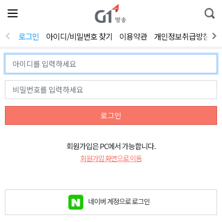
전
제
통
체
보
합
메
검
뉴
색
로그인
아이디/비밀번호 찾기
이용약관
개인정보취급방침
열
기
로그인
회원가입은 PC에서 가능합니다.
회원가입 화면으로 이동
네이버 계정으로 로그인