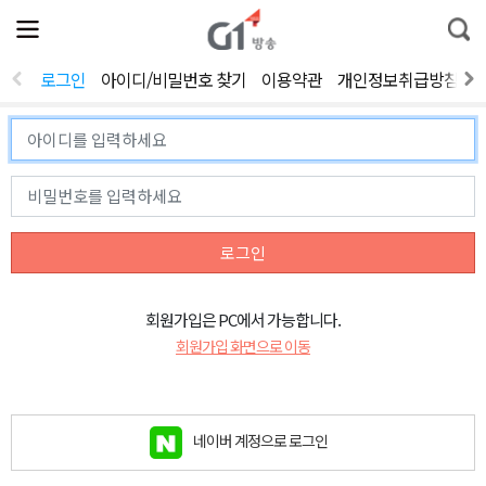
전
제
통
체
보
합
메
검
뉴
색
로그인
아이디/비밀번호 찾기
이용약관
개인정보취급방침
열
기
로그인
회원가입은 PC에서 가능합니다.
회원가입 화면으로 이동
네이버 계정으로 로그인