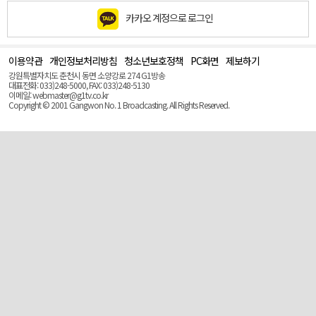
카카오 계정으로 로그인
이용약관
개인정보처리방침
청소년보호정책
PC화면
제보하기
맨
위
강원특별자치도 춘천시 동면 소양강로 274 G1방송
로
대표전화: 033)248-5000, FAX: 033)248-5130
(Top)
이메일: webmaster@g1tv.co.kr
Copyright © 2001 Gangwon No. 1 Broadcasting. All Rights Reserved.