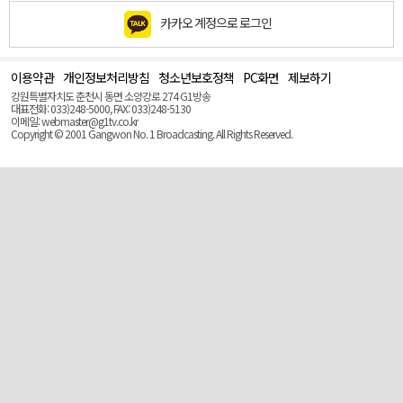
카카오 계정으로 로그인
이용약관
개인정보처리방침
청소년보호정책
PC화면
제보하기
맨
위
강원특별자치도 춘천시 동면 소양강로 274 G1방송
로
대표전화: 033)248-5000, FAX: 033)248-5130
(Top)
이메일: webmaster@g1tv.co.kr
Copyright © 2001 Gangwon No. 1 Broadcasting. All Rights Reserved.