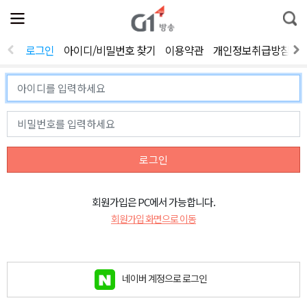
전
제
통
체
보
합
메
검
뉴
색
로그인
아이디/비밀번호 찾기
이용약관
개인정보취급방침
열
기
로그인
회원가입은 PC에서 가능합니다.
회원가입 화면으로 이동
네이버 계정으로 로그인