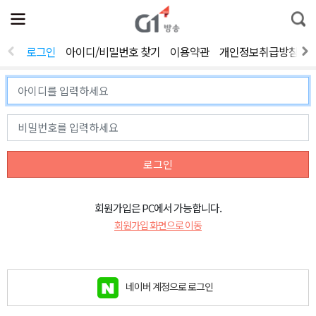
전
제
통
체
보
합
메
검
뉴
색
로그인
아이디/비밀번호 찾기
이용약관
개인정보취급방침
열
기
로그인
회원가입은 PC에서 가능합니다.
회원가입 화면으로 이동
네이버 계정으로 로그인