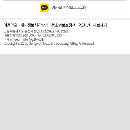
카카오 계정으로 로그인
이용약관
개인정보처리방침
청소년보호정책
PC화면
제보하기
맨
위
강원특별자치도 춘천시 동면 소양강로 274 G1방송
로
대표전화: 033)248-5000, FAX: 033)248-5130
(Top)
이메일: webmaster@g1tv.co.kr
Copyright © 2001 Gangwon No. 1 Broadcasting. All Rights Reserved.