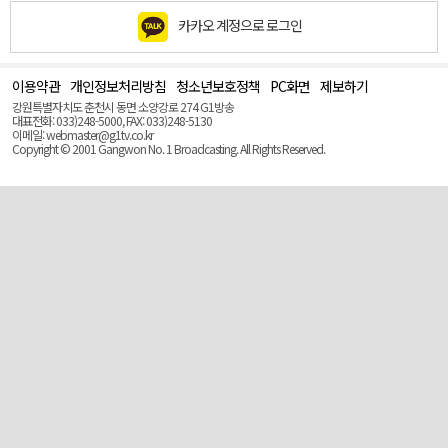
카카오 계정으로 로그인
이용약관
개인정보처리방침
청소년보호정책
PC화면
제보하기
맨
위
강원특별자치도 춘천시 동면 소양강로 274 G1방송
로
대표전화: 033)248-5000, FAX: 033)248-5130
(Top)
이메일: webmaster@g1tv.co.kr
Copyright © 2001 Gangwon No. 1 Broadcasting. All Rights Reserved.