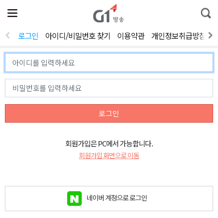
전
제
통
체
보
합
메
검
뉴
색
로그인
아이디/비밀번호 찾기
이용약관
개인정보취급방침
열
기
로그인
회원가입은 PC에서 가능합니다.
회원가입 화면으로 이동
네이버 계정으로 로그인