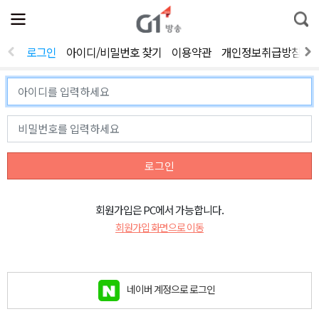
전
제
통
체
보
합
메
검
뉴
색
로그인
아이디/비밀번호 찾기
이용약관
개인정보취급방침
열
기
로그인
회원가입은 PC에서 가능합니다.
회원가입 화면으로 이동
네이버 계정으로 로그인