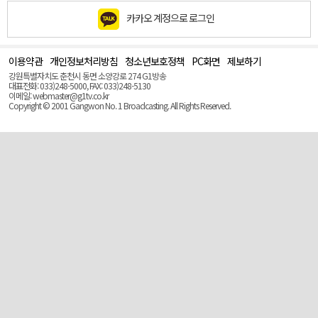
카카오 계정으로 로그인
이용약관
개인정보처리방침
청소년보호정책
PC화면
제보하기
맨
위
강원특별자치도 춘천시 동면 소양강로 274 G1방송
로
대표전화: 033)248-5000, FAX: 033)248-5130
(Top)
이메일: webmaster@g1tv.co.kr
Copyright © 2001 Gangwon No. 1 Broadcasting. All Rights Reserved.