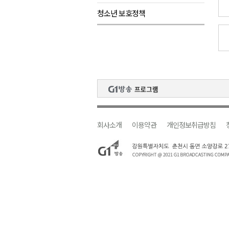
청소년 보호정책
검찰청 폐지..해결 과제 산적
육동한 시장, 국제스케이트장 춘
영월군, 국·도비 확보 보고회 개
삼척 공공산후조리원 이전 시급
강원자치도교육청 교감급 이상 3
회사소개
이용약관
개인정보취급방침