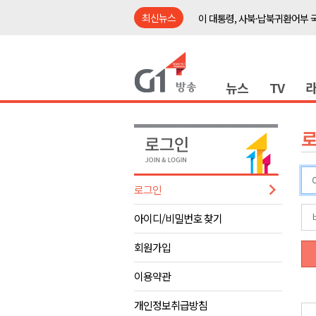
최신뉴스
이 대통령, 사북·납북귀환어부 
여름축제 더위와 전쟁..물놀이 
강원도, 최휘영 문체부장관과 
뉴스
TV
이광재 국회 예결위원장, 강릉시
검찰청 폐지..해결 과제 산적
육동한 시장, 국제스케이트장 춘
영월군, 국·도비 확보 보고회 개
삼척 공공산후조리원 이전 시급
로그인
강원자치도교육청 교감급 이상 3
아이디/비밀번호 찾기
도-시군 첫 간담회..우상호 "하
이 대통령, 사북·납북귀환어부 
회원가입
여름축제 더위와 전쟁..물놀이 
이용약관
강원도, 최휘영 문체부장관과 
개인정보취급방침
이광재 국회 예결위원장, 강릉시