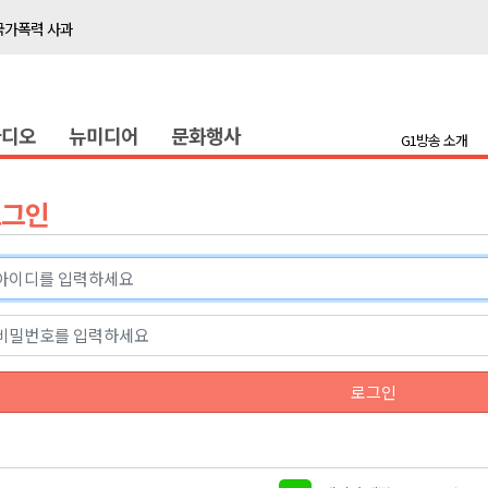
국가폭력 사과
접목
정책간담회
라디오
뉴미디어
문화행사
 초청 특별 강연
G1방송 소개
천 유치 건의
로그인
최
87명 인사
나된 공동체"
국가폭력 사과
로그인
접목
정책간담회
 초청 특별 강연