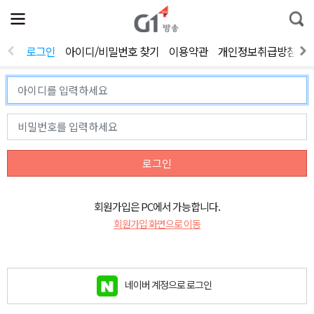
전
제
통
체
보
합
메
검
뉴
색
로그인
아이디/비밀번호 찾기
이용약관
개인정보취급방침
열
기
로그인
회원가입은 PC에서 가능합니다.
회원가입 화면으로 이동
네이버 계정으로 로그인