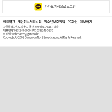
카카오 계정으로 로그인
이용약관
개인정보처리방침
청소년보호정책
PC화면
제보하기
맨
위
강원특별자치도 춘천시 동면 소양강로 274 G1방송
로
대표전화: 033)248-5000, FAX: 033)248-5130
(Top)
이메일: webmaster@g1tv.co.kr
Copyright © 2001 Gangwon No. 1 Broadcasting. All Rights Reserved.