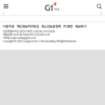
전
제
통
체
보
합
메
검
뉴
색
열
기
이용약관
개인정보처리방침
청소년보호정책
PC화면
제보하기
맨
위
강원특별자치도 춘천시 동면 소양강로 274 G1방송
로
대표전화: 033)248-5000, FAX: 033)248-5130
(Top)
이메일: webmaster@g1tv.co.kr
Copyright © 2001 Gangwon No. 1 Broadcasting. All Rights Reserved.