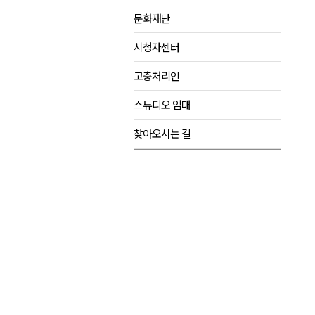
문화재단
검찰청 폐지..해결 과제 산적
육동한 시장, 국제스케이트장 춘
시청자센터
영월군, 국·도비 확보 보고회 개
고충처리인
삼척 공공산후조리원 이전 시급
스튜디오 임대
강원자치도교육청 교감급 이상 3
찾아오시는 길