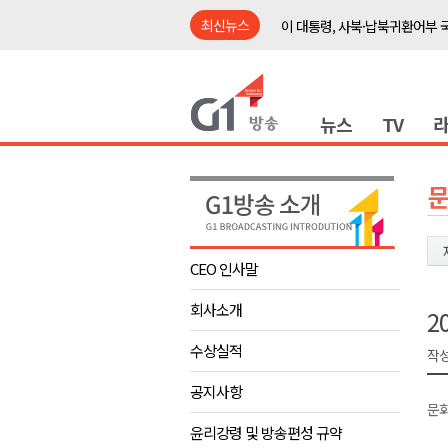
최신뉴스
이 대통령, 사북·납북귀환어부 
여름축제 더위와 전쟁..물놀이 
강원도, 최휘영 문체부장관과 
뉴스
TV
이광재 국회 예결위원장, 강릉시
검찰청 폐지..해결 과제 산적
육동한 시장, 국제스케이트장 춘
영월군, 국·도비 확보 보고회 개
삼척 공공산후조리원 이전 시급
CEO 인사말
강원자치도교육청 교감급 이상 3
회사소개
도-시군 첫 간담회..우상호 "하
2
이 대통령, 사북·납북귀환어부 
수상실적
작성
여름축제 더위와 전쟁..물놀이 
공지사항
문화
강원도, 최휘영 문체부장관과 
윤리강령 및 방송편성 규약
이광재 국회 예결위원장, 강릉시