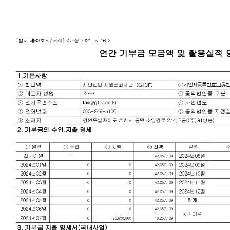
천 유치 건의
최
87명 인사