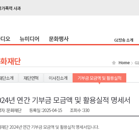
국가폭력 사과
접목
정책간담회
라디오
뉴미디어
문화행사
 초청 특별 강연
G1방송 소개
천 유치 건의
문화재단
Home
G
최
재단소개
재단연혁
이사진소개
기부금 모금액 및 활용실적
87명 인사
나된 공동체"
024년 연간 기부금 모금액 및 활용실적 명세서
국가폭력 사과
자 :
문화재단
등록일 :
2025-04-15
조회수 :
330
접목
재단 2024년 연간 기부금 모금액 및 활용실적 명세서입니다.
정책간담회
 초청 특별 강연