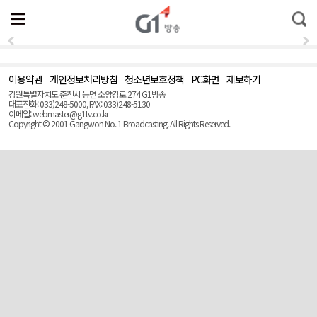
전
제
통
체
보
합
메
검
뉴
색
열
기
이용약관
개인정보처리방침
청소년보호정책
PC화면
제보하기
맨
위
강원특별자치도 춘천시 동면 소양강로 274 G1방송
로
대표전화: 033)248-5000, FAX: 033)248-5130
(Top)
이메일: webmaster@g1tv.co.kr
Copyright © 2001 Gangwon No. 1 Broadcasting. All Rights Reserved.