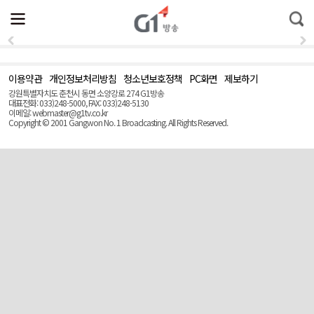
전
제
통
체
보
합
메
검
뉴
색
열
기
이용약관
개인정보처리방침
청소년보호정책
PC화면
제보하기
맨
위
강원특별자치도 춘천시 동면 소양강로 274 G1방송
로
대표전화: 033)248-5000, FAX: 033)248-5130
(Top)
이메일: webmaster@g1tv.co.kr
Copyright © 2001 Gangwon No. 1 Broadcasting. All Rights Reserved.