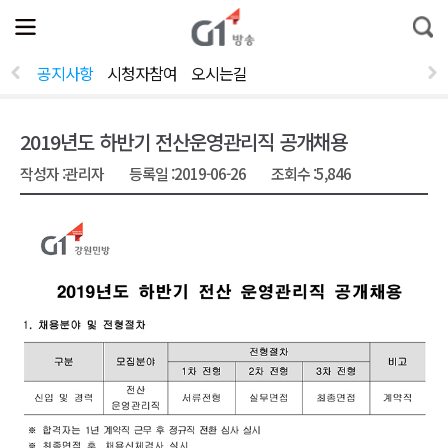
전
제
통
체
보
합
메
검
뉴
색
공지사항
시청자참여
오시는길
열
기
2019년도 하반기 전산운영관리직 공개채용
작성자 :
관리자
등록일 :
2019-06-26
조회수 :
5,846