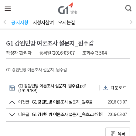
전
제
통
체
보
합
메
검
뉴
색
공지사항
시청자참여
오시는길
열
기
G1 강원민방 여론조사 설문지_원주갑
작성자 :
관리자
등록일 :
2016-03-07
조회수 :
3,504
G1 강원민방 여론조사 설문지_원주갑
G1 강원민방 여론조사 설문지_원주갑.pdf
(191.97KB)
이전글
G1 강원민방 여론조사 설문지_원주을
2016-03-07
다음글
G1 강원민방 여론조사 설문지_속초고성양양
2016-03-07
목록