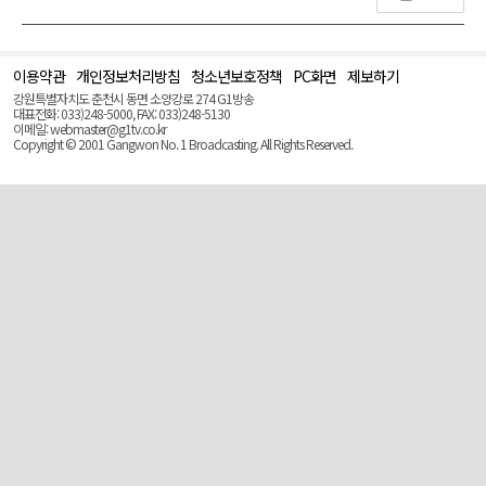
이용약관
개인정보처리방침
청소년보호정책
PC화면
제보하기
맨
위
강원특별자치도 춘천시 동면 소양강로 274 G1방송
로
대표전화: 033)248-5000, FAX: 033)248-5130
(Top)
이메일: webmaster@g1tv.co.kr
Copyright © 2001 Gangwon No. 1 Broadcasting. All Rights Reserved.