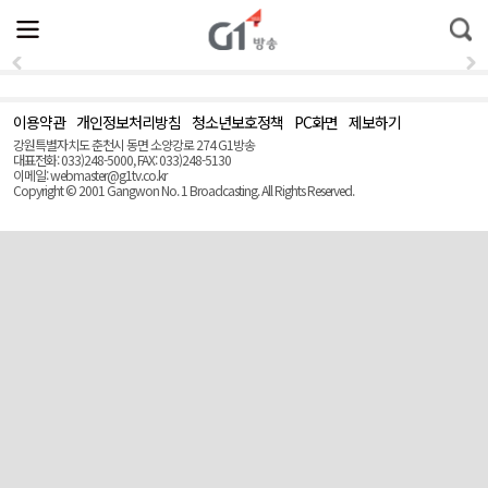
전
제
통
체
보
합
메
검
뉴
색
열
기
이용약관
개인정보처리방침
청소년보호정책
PC화면
제보하기
맨
위
강원특별자치도 춘천시 동면 소양강로 274 G1방송
로
대표전화: 033)248-5000, FAX: 033)248-5130
(Top)
이메일: webmaster@g1tv.co.kr
Copyright © 2001 Gangwon No. 1 Broadcasting. All Rights Reserved.