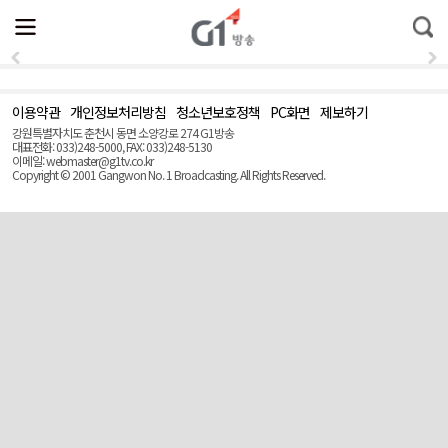
전
제
통
체
보
합
메
검
뉴
색
열
기
이용약관
개인정보처리방침
청소년보호정책
PC화면
제보하기
맨
위
강원특별자치도 춘천시 동면 소양강로 274 G1방송
로
대표전화: 033)248-5000, FAX: 033)248-5130
(Top)
이메일: webmaster@g1tv.co.kr
Copyright © 2001 Gangwon No. 1 Broadcasting. All Rights Reserved.