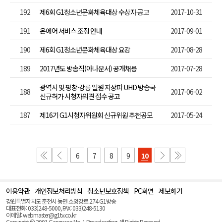
192
제6회 G1청소년문화체육대상 수상자 공고
2017-10-31
191
온에어 서비스 조정 안내
2017-09-01
190
제6회 G1청소년문화체육대상 요강
2017-08-28
189
2017년도 방송직(아나운서) 공개채용
2017-07-28
광역시 및 평창·강릉 일원 지상파 UHD 방송국
188
2017-06-02
신규허가 시청자의견 접수 공고
187
제16기 G1시청자위원회 신규위원 추천공모
2017-05-24
6
7
8
9
10
이용약관
개인정보처리방침
청소년보호정책
PC화면
제보하기
맨
위
강원특별자치도 춘천시 동면 소양강로 274 G1방송
로
대표전화: 033)248-5000, FAX: 033)248-5130
(Top)
이메일: webmaster@g1tv.co.kr
Copyright © 2001 Gangwon No. 1 Broadcasting. All Rights Reserved.