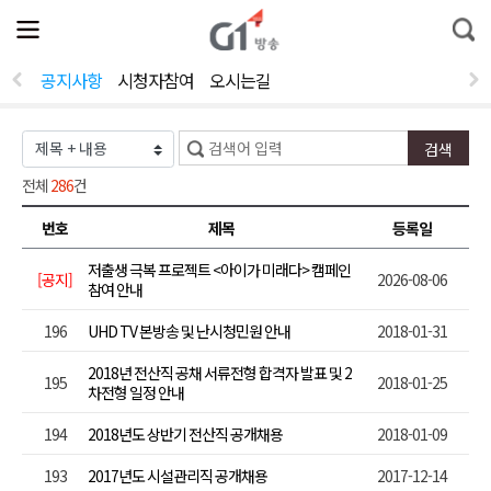
전
제
통
체
보
합
메
검
뉴
색
공지사항
시청자참여
오시는길
열
기
전체
286
건
번호
제목
등록일
저출생 극복 프로젝트 <아이가 미래다> 캠페인
[공지]
2026-08-06
참여 안내
196
UHD TV 본방송 및 난시청민원 안내
2018-01-31
2018년 전산직 공채 서류전형 합격자 발표 및 2
195
2018-01-25
차전형 일정 안내
194
2018년도 상반기 전산직 공개채용
2018-01-09
193
2017년도 시설관리직 공개채용
2017-12-14