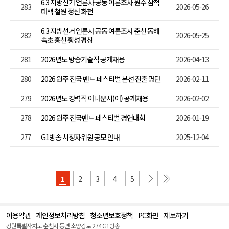
6.3 지방선거 언론사 공동 여론조사 원주 삼척
283
2026-05-26
태백 철원 정선 화천
6.3 지방선거 언론사 공동 여론조사 춘천 동해
282
2026-05-25
속초 홍천 횡성 평창
281
2026년도 방송기술직 공개채용
2026-04-13
280
2026 원주 전국 밴드 페스티벌 본선 진출 명단
2026-02-11
279
2026년도 경력직 아나운서(여) 공개채용
2026-02-02
278
2026 원주 전국밴드 페스티벌 경연대회
2026-01-19
277
G1방송 시청자위원 공모 안내
2025-12-04
1
2
3
4
5
이용약관
개인정보처리방침
청소년보호정책
PC화면
제보하기
맨
위
강원특별자치도 춘천시 동면 소양강로 274 G1방송