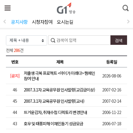
전
제
통
체
보
합
메
검
뉴
색
공지사항
시청자참여
오시는길
열
기
전체
286
건
번호
제목
등록일
저출생 극복 프로젝트 <아이가 미래다> 캠페인
[공지]
2026-08-06
참여 안내
46
2007.3.1자 교육공무원 인사발령(교감급이상)
2007-02-16
45
2007.3.1자 교육공무원 인사발령(교사)
2007-02-14
44
뜨거운감자, 취재수첩 디렉토리 변경안내
2006-11-22
43
호우 및 태풍피해 이재민돕기 성금모금
2006-07-18