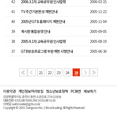
42
2006.3.1자 교육공무원 인사발령
2006-02-15
41
TV 주간기본편성 개편안내
2005-11-22
40
2005년 GTB 홈페이지 개편안내
2005-11-04
39
게시판 통합운영 안내
2005-09-05
38
2005.9.1자 교육공무원 인사발령
2005-08-19
37
GTB방송프로그램 부분개편 시행안내
2005-06-30
21
22
23
24
25
이용약관
개인정보처리방침
청소년보호정책
PC화면
제보하기
맨
위
강원특별자치도 춘천시 동면 소양강로 274 G1방송
로
대표전화: 033)248-5000, FAX: 033)248-5130
(Top)
이메일: webmaster@g1tv.co.kr
Copyright © 2001 Gangwon No. 1 Broadcasting. All Rights Reserved.